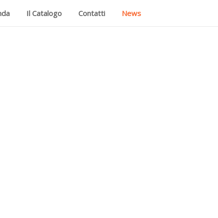
nda
Il Catalogo
Contatti
News