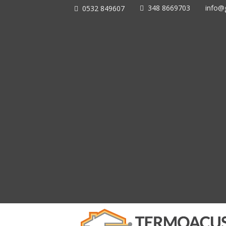
348 8669703
info@g
0532 849607