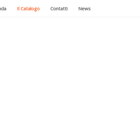
nda
Il Catalogo
Contatti
News