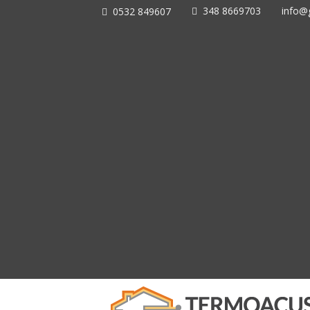
348 8669703
info@g
0532 849607