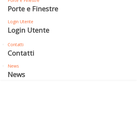
Porte e Finestre
Porte e Finestre
Login Utente
Login Utente
Contatti
Contatti
News
News
Freno al Vapore
FRENO AL VAPORE ALPHA
BARRIER 3.0 GR 100