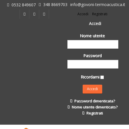
348 8669703
info@govoni-termoacustica.it
0532 849607
L'azienda
Accedi
Registrati
Chi siamo
Dove siamo
Accedi
Le realizzazioni
Nome utente
Fasi della Ricostruzione Post Terremoto
dell'Azienda
Impermeabilizzanti per l'edilizia
Password
Isolanti Termici, cartongesso e sistemi a secco
Posa Isolanti Termici
Decori in EPS
Ricordami
Isolanti Acustici
Porte e Finestre
Formazione
Password dimenticata?
Corsi e Convegni
Nome utente dimenticato?
L. 124/2017
Registrati
Il Catalogo
Impermeabilizzanti per l'edilizia