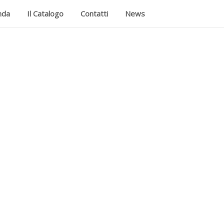
nda
Il Catalogo
Contatti
News