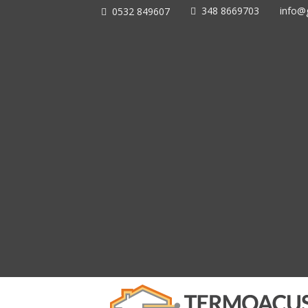
348 8669703
info@g
0532 849607