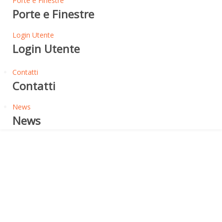
Porte e Finestre
Porte e Finestre
Login Utente
Login Utente
Contatti
Contatti
News
News
Tasselli ad Espansione
RONDELLE PER FISSAGGIO
PANNELLI IN LANA
MINERALE