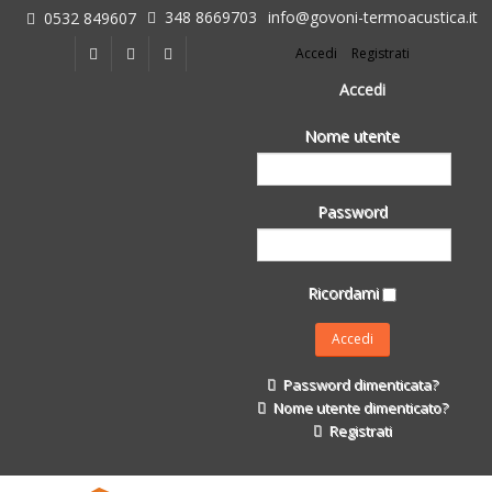
348 8669703
info@govoni-termoacustica.it
0532 849607
L'azienda
Accedi
Registrati
Chi siamo
Dove siamo
Accedi
Le realizzazioni
Nome utente
Fasi della Ricostruzione Post Terremoto
dell'Azienda
Impermeabilizzanti per l'edilizia
Password
Isolanti Termici, cartongesso e sistemi a secco
Posa Isolanti Termici
Decori in EPS
Ricordami
Isolanti Acustici
Porte e Finestre
Formazione
Password dimenticata?
Corsi e Convegni
Nome utente dimenticato?
L. 124/2017
Registrati
Il Catalogo
Impermeabilizzanti per l'edilizia