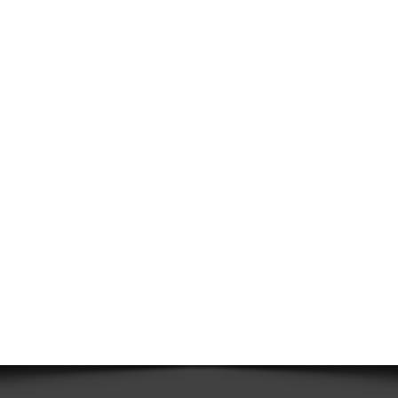
e Sintetiche
Membrane Traspiranti - Freno al Vapore - Barriera al
Vapore
Membrane Fibrobituminose
Colle Mastici e Adesivi
Sistemi di drenaggio, chiusini e grigliati
Casseri a Perdere
Isolanti Termici, Cartongesso e Sistemi a
secco
Isolanti Acustici
Porte e Finestre