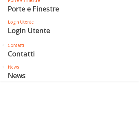
Porte e Finestre
Porte e Finestre
Login Utente
Login Utente
Contatti
Contatti
News
News
Alcuni Cenni sulle Membrane
Bituminose
MEMBRANE BITUMINOSE