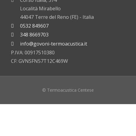
Corso Italia, 574
Località Mirabello
44047 Terre del Reno (FE) - Italia
0532 849607
348 8669703
info@govoni-termoacustica.it
P.IVA: 00917510380
CF: GVNSFN57T12C469W
© Termoacustica Centese