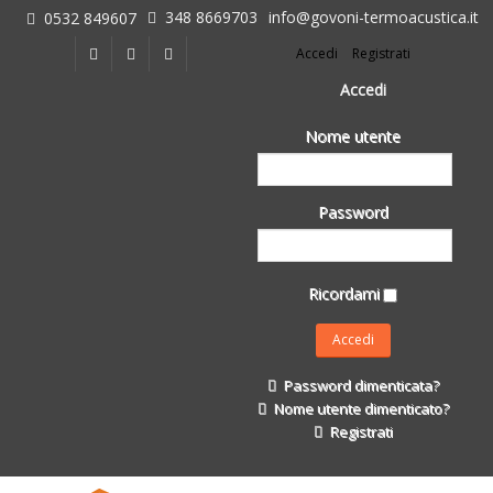
348 8669703
info@govoni-termoacustica.it
0532 849607
L'azienda
Accedi
Registrati
Chi siamo
Dove siamo
Accedi
Le realizzazioni
Nome utente
Fasi della Ricostruzione Post Terremoto
dell'Azienda
Impermeabilizzanti per l'edilizia
Password
Isolanti Termici, cartongesso e sistemi a secco
Posa Isolanti Termici
Decori in EPS
Ricordami
Isolanti Acustici
Porte e Finestre
Formazione
Password dimenticata?
Corsi e Convegni
Nome utente dimenticato?
L. 124/2017
Registrati
Il Catalogo
Impermeabilizzanti per l'edilizia