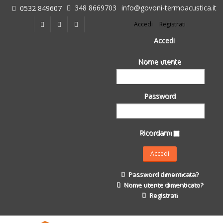
348 8669703
info@govoni-termoacustica.it
0532 849607
L'azienda
Accedi
Registrati
Chi siamo
Dove siamo
Accedi
Le realizzazioni
Nome utente
Fasi della Ricostruzione Post Terremoto
dell'Azienda
Impermeabilizzanti per l'edilizia
Password
Isolanti Termici, cartongesso e sistemi a secco
Posa Isolanti Termici
Decori in EPS
Ricordami
Isolanti Acustici
Porte e Finestre
Formazione
Password dimenticata?
Corsi e Convegni
Nome utente dimenticato?
L. 124/2017
Registrati
Il Catalogo
Impermeabilizzanti per l'edilizia