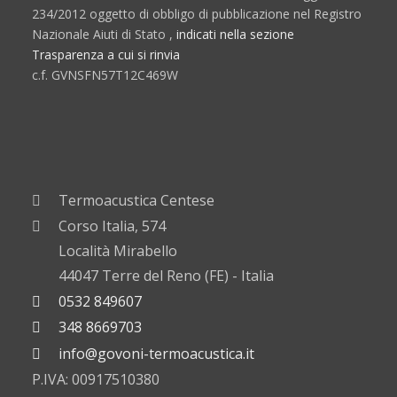
234/2012 oggetto di obbligo di pubblicazione nel Registro
Nazionale Aiuti di Stato ,
indicati nella sezione
Trasparenza a cui si rinvia
c.f. GVNSFN57T12C469W
Termoacustica Centese
Corso Italia, 574
Località Mirabello
44047 Terre del Reno (FE) - Italia
0532 849607
348 8669703
info@govoni-termoacustica.it
P.IVA: 00917510380