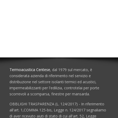
Isolanti Termici, Cartongesso e Sistemi a
secco
Isolanti Acustici
Porte e Finestre
Termoacustica Centese
, dal 1979 sul mercato, è
considerata azienda di riferimento nel servizio e
distribuzione nel settore isolanti termici ed acustici,
impermeabilizzanti per l'edilizia, controtelai per porte
scorrevoli a scomparsa, finestre per mansarda.
OBBLIGHI TRASPARENZA (L. 124/2017) - In riferimento
all'art. 1,COMMA 125-bis, Legge n. 124/2017 segnaliamo
di aver ricevuto aiuti di stato di cui all'art. 52, Legge