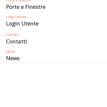
Porte e Finestre
Porte e Finestre
Login Utente
Login Utente
Contatti
Contatti
News
News
Cassaforma a Muro
CASSAFORMA MURO
DESTINAZIONE D'USO DEL