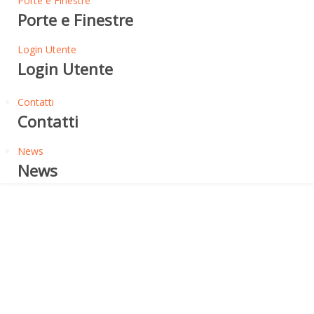
Porte e Finestre
Porte e Finestre
Login Utente
Login Utente
Contatti
Contatti
News
News
Pareti - Soffitti
ACOUSTIC PANEL 360° -
PANNELLO
FONOASSORBENTE