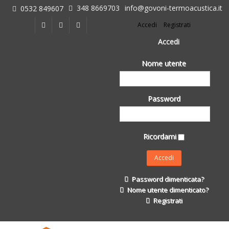
348 8669703
info@govoni-termoacustica.it
0532 849607
L'azienda
Accedi
Registrati
Chi siamo
Dove siamo
Accedi
Le realizzazioni
Nome utente
Fasi della Ricostruzione Post Terremoto
dell'Azienda
Impermeabilizzanti per l'edilizia
Password
Isolanti Termici, cartongesso e sistemi a secco
Posa Isolanti Termici
Decori in EPS
Ricordami
Isolanti Acustici
Porte e Finestre
Formazione
Password dimenticata?
Corsi e Convegni
Nome utente dimenticato?
L. 124/2017
Registrati
Il Catalogo
Impermeabilizzanti per l'edilizia