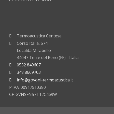
Termoacustica Centese
Corso Italia, 574
Località Mirabello
44047 Terre del Reno (FE) - Italia
0532 849607
348 8669703
info@govoni-termoacustica.it
P.IVA: 00917510380
CF: GVNSFN57T12C469W