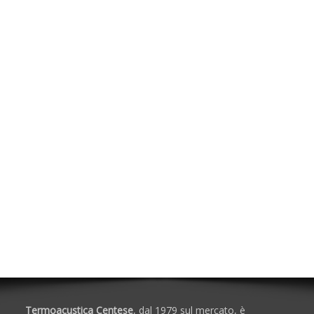
Lastre in Silicato di Calcio
Laterizi ad Alto Isolamento Termico
Schiuma Poliuretanica
Silicone e Resina
Pitture da Interno
Calcolo delle Incidenze dei Materiali
Soluzioni per Protezione Passiva al Fuoco
Accessori per Schiuma/Silicone
Isolanti Acustici
Porte e Finestre
Termoacustica Centese
, dal 1979 sul mercato, è