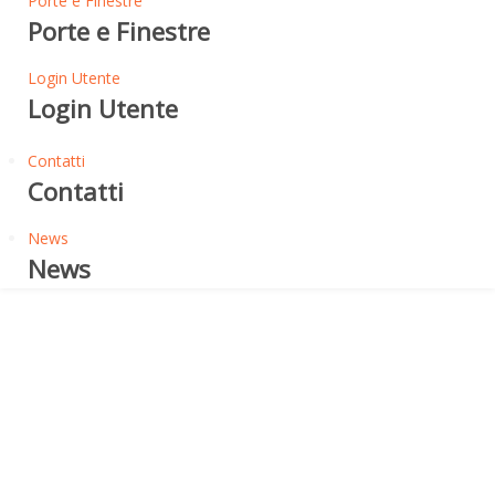
Porte e Finestre
Porte e Finestre
Login Utente
Login Utente
Contatti
Contatti
News
News
Che cos'è la Lana Minerale?
LANA MINERALE - COS'E'?
DESTINAZIONE D'USO DEL