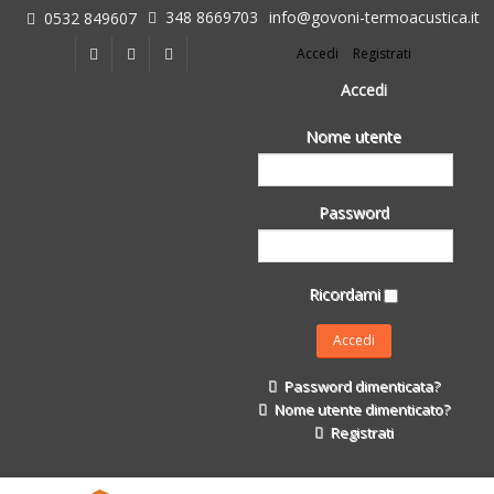
348 8669703
info@govoni-termoacustica.it
0532 849607
L'azienda
Accedi
Registrati
Chi siamo
Dove siamo
Accedi
Le realizzazioni
Nome utente
Fasi della Ricostruzione Post Terremoto
dell'Azienda
Impermeabilizzanti per l'edilizia
Password
Isolanti Termici, cartongesso e sistemi a secco
Posa Isolanti Termici
Decori in EPS
Ricordami
Isolanti Acustici
Porte e Finestre
Formazione
Password dimenticata?
Corsi e Convegni
Nome utente dimenticato?
L. 124/2017
Registrati
Il Catalogo
Impermeabilizzanti per l'edilizia