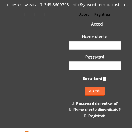
348 8669703
info@govoni-termoacustica.it
0532 849607
L'azienda
Accedi
Registrati
Chi siamo
Dove siamo
Accedi
Le realizzazioni
Nome utente
Fasi della Ricostruzione Post Terremoto
dell'Azienda
Impermeabilizzanti per l'edilizia
Password
Isolanti Termici, cartongesso e sistemi a secco
Posa Isolanti Termici
Decori in EPS
Ricordami
Isolanti Acustici
Porte e Finestre
Formazione
Password dimenticata?
Corsi e Convegni
Nome utente dimenticato?
L. 124/2017
Registrati
Il Catalogo
Impermeabilizzanti per l'edilizia