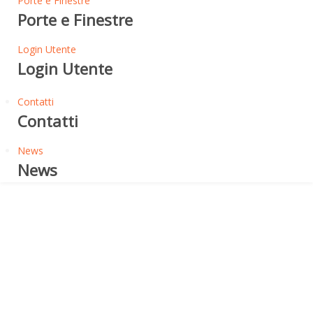
Porte e Finestre
Porte e Finestre
Login Utente
Login Utente
Contatti
Contatti
News
News
Schema Posa Membrane Adesive
PRESCRIZIONI GENERALI
D'USO - POSA ED
APPLICAZIONE DI