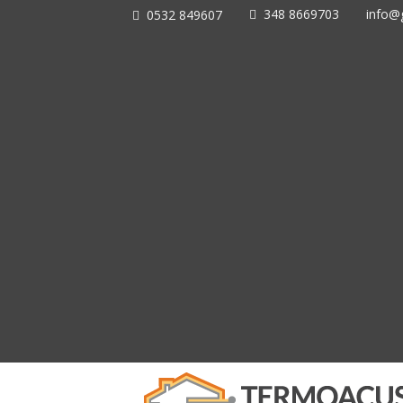
348 8669703
info@g
0532 849607