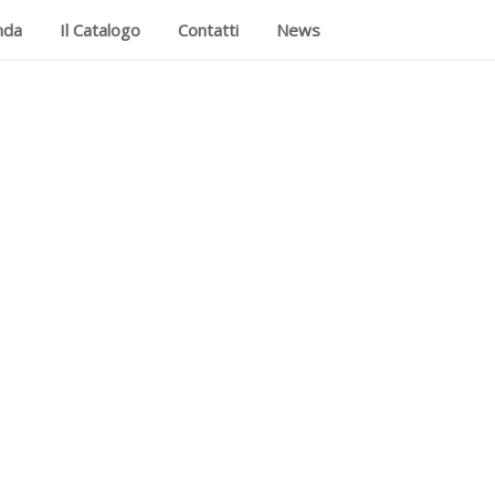
nda
Il Catalogo
Contatti
News