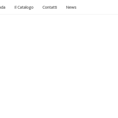
nda
Il Catalogo
Contatti
News