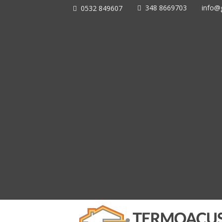
348 8669703
info@g
0532 849607