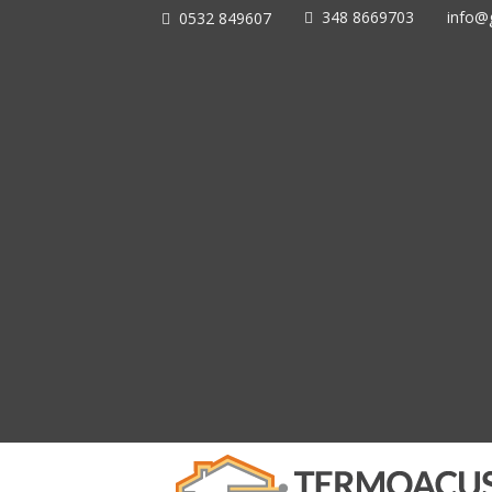
348 8669703
info@g
0532 849607