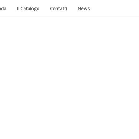
nda
Il Catalogo
Contatti
News