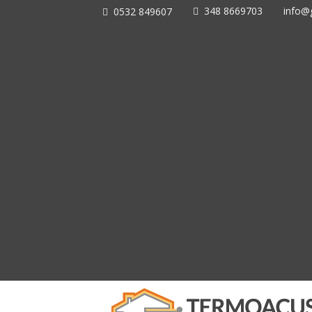
348 8669703
info@g
0532 849607