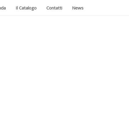
nda
Il Catalogo
Contatti
News