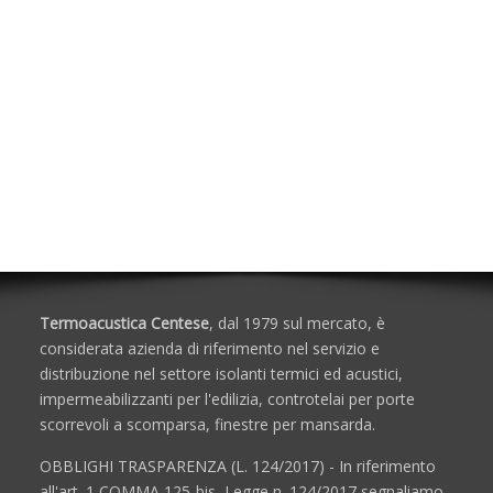
Calcolo delle Incidenze dei Materiali
Soluzioni per Protezione Passiva al Fuoco
Accessori per Schiuma/Silicone
Isolanti Acustici
Porte e Finestre
Termoacustica Centese
, dal 1979 sul mercato, è
considerata azienda di riferimento nel servizio e
distribuzione nel settore isolanti termici ed acustici,
impermeabilizzanti per l'edilizia, controtelai per porte
scorrevoli a scomparsa, finestre per mansarda.
OBBLIGHI TRASPARENZA (L. 124/2017) - In riferimento
all'art. 1,COMMA 125-bis, Legge n. 124/2017 segnaliamo