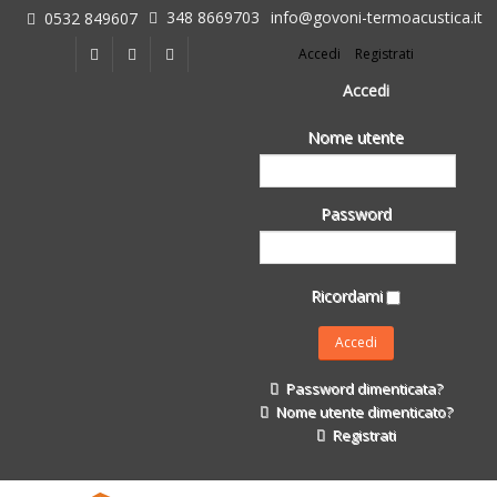
348 8669703
info@govoni-termoacustica.it
0532 849607
L'azienda
Accedi
Registrati
Chi siamo
Dove siamo
Accedi
Le realizzazioni
Nome utente
Fasi della Ricostruzione Post Terremoto
dell'Azienda
Impermeabilizzanti per l'edilizia
Password
Isolanti Termici, cartongesso e sistemi a secco
Posa Isolanti Termici
Decori in EPS
Ricordami
Isolanti Acustici
Porte e Finestre
Formazione
Password dimenticata?
Corsi e Convegni
Nome utente dimenticato?
L. 124/2017
Registrati
Il Catalogo
Impermeabilizzanti per l'edilizia