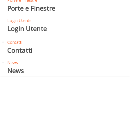
Porte e Finestre
Porte e Finestre
Login Utente
Login Utente
Contatti
Contatti
News
News
Perchè la Fibra di Legno a Secco?
FIBRA DI LEGNO CON
PROCESSO A SECCO -
COS'E'?