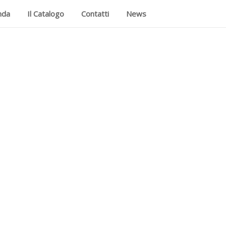
nda
Il Catalogo
Contatti
News