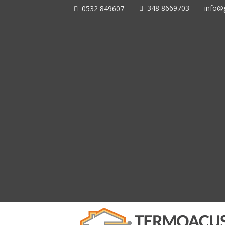
348 8669703
info@g
0532 849607