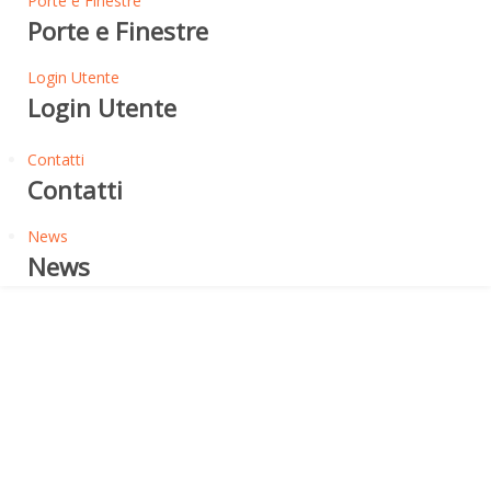
Porte e Finestre
Porte e Finestre
Login Utente
Login Utente
Contatti
Contatti
News
News
Stucchi e Colle
FASSAJOINT 1H - STUCCO
RAPIDO PER
CARTONGESSO