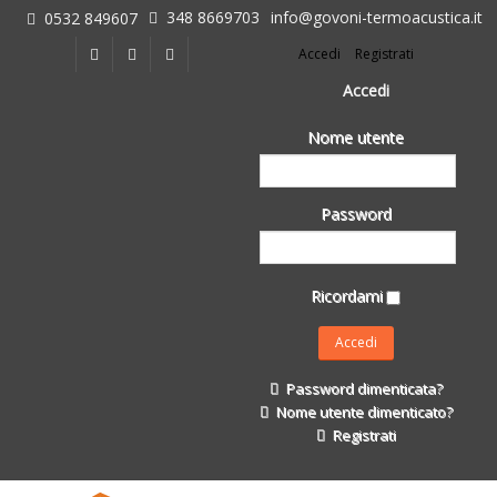
348 8669703
info@govoni-termoacustica.it
0532 849607
L'azienda
Accedi
Registrati
Chi siamo
Dove siamo
Accedi
Le realizzazioni
Nome utente
Fasi della Ricostruzione Post Terremoto
dell'Azienda
Impermeabilizzanti per l'edilizia
Password
Isolanti Termici, cartongesso e sistemi a secco
Posa Isolanti Termici
Decori in EPS
Ricordami
Isolanti Acustici
Porte e Finestre
Formazione
Password dimenticata?
Corsi e Convegni
Nome utente dimenticato?
L. 124/2017
Registrati
Il Catalogo
Impermeabilizzanti per l'edilizia