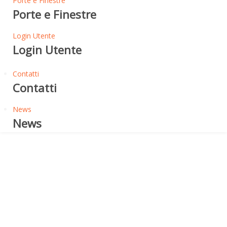
Porte e Finestre
Porte e Finestre
Login Utente
Login Utente
Contatti
Contatti
News
News
Che cos'è la Fibra di Legno a
Umido?
FIBRA DI LEGNO A UMIDO -