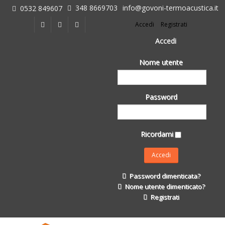
348 8669703
info@govoni-termoacustica.it
0532 849607
L'azienda
Accedi
Registrati
Chi siamo
Dove siamo
Accedi
Le realizzazioni
Nome utente
Fasi della Ricostruzione Post Terremoto
dell'Azienda
Impermeabilizzanti per l'edilizia
Password
Isolanti Termici, cartongesso e sistemi a secco
Posa Isolanti Termici
Decori in EPS
Ricordami
Isolanti Acustici
Porte e Finestre
Formazione
Password dimenticata?
Corsi e Convegni
Nome utente dimenticato?
L. 124/2017
Registrati
Il Catalogo
Impermeabilizzanti per l'edilizia