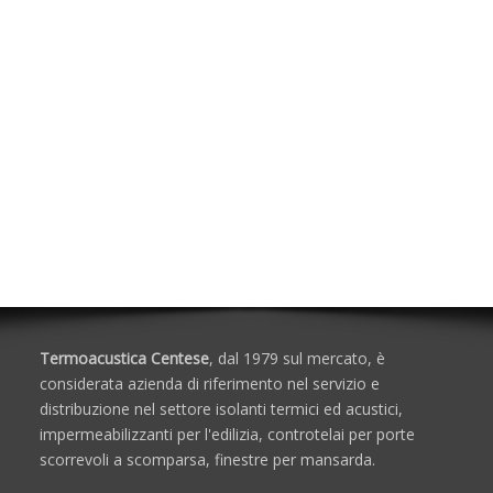
Pitture da Interno
Calcolo delle Incidenze dei Materiali
Soluzioni per Protezione Passiva al Fuoco
Accessori per Schiuma/Silicone
Isolanti Acustici
Porte e Finestre
Termoacustica Centese
, dal 1979 sul mercato, è
considerata azienda di riferimento nel servizio e
distribuzione nel settore isolanti termici ed acustici,
impermeabilizzanti per l'edilizia, controtelai per porte
scorrevoli a scomparsa, finestre per mansarda.