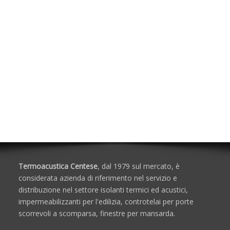
Sistemi di drenaggio, chiusini e grigliati
Casseri a Perdere
Isolanti Termici, Cartongesso e Sistemi a
secco
Isolanti Acustici
Porte e Finestre
Termoacustica Centese
, dal 1979 sul mercato, è
considerata azienda di riferimento nel servizio e
distribuzione nel settore isolanti termici ed acustici,
impermeabilizzanti per l'edilizia, controtelai per porte
scorrevoli a scomparsa, finestre per mansarda.