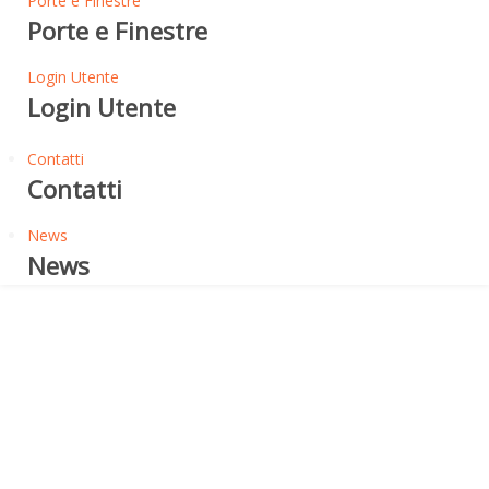
Porte e Finestre
Porte e Finestre
Login Utente
Login Utente
Contatti
Contatti
News
News
Flessibilità a freddo -25°
SCUDOELAST P25 MINERAL
FR+AG - MEMBRANA
BITUMINOSA ARDESIATA