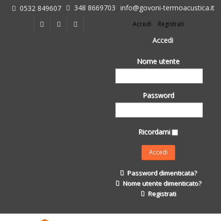
348 8669703
info@govoni-termoacustica.it
0532 849607
L'azienda
Accedi
Registrati
Chi siamo
Dove siamo
Accedi
Le realizzazioni
Nome utente
Fasi della Ricostruzione Post Terremoto
dell'Azienda
Impermeabilizzanti per l'edilizia
Password
Isolanti Termici, cartongesso e sistemi a secco
Posa Isolanti Termici
Decori in EPS
Ricordami
Isolanti Acustici
Porte e Finestre
Formazione
Password dimenticata?
Corsi e Convegni
Nome utente dimenticato?
L. 124/2017
Registrati
Il Catalogo
Impermeabilizzanti per l'edilizia