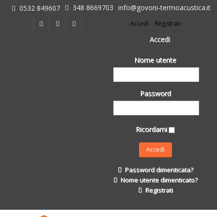
348 8669703
info@govoni-termoacustica.it
0532 849607
L'azienda
Accedi
Registrati
Chi siamo
Dove siamo
Accedi
Le realizzazioni
Nome utente
Fasi della Ricostruzione Post Terremoto
dell'Azienda
Impermeabilizzanti per l'edilizia
Password
Isolanti Termici, cartongesso e sistemi a secco
Posa Isolanti Termici
Decori in EPS
Ricordami
Isolanti Acustici
Porte e Finestre
Formazione
Password dimenticata?
Corsi e Convegni
Nome utente dimenticato?
L. 124/2017
Registrati
Il Catalogo
Impermeabilizzanti per l'edilizia