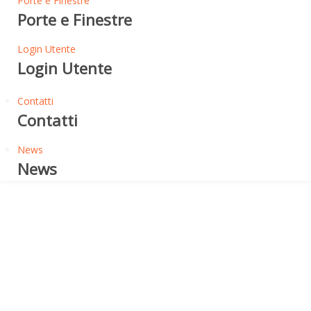
Porte e Finestre
Porte e Finestre
Login Utente
Login Utente
Contatti
Contatti
News
News
Ciclo Elastomerico - Fibrato
ELASTICOL SIGILLANTE
DESTINAZIONE D'USO DEL