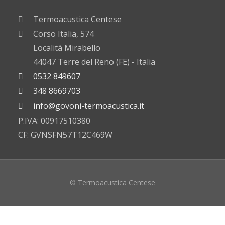
Termoacustica Centese
Corso Italia, 574
Località Mirabello
44047 Terre del Reno (FE) - Italia
0532 849607
348 8669703
info@govoni-termoacustica.it
P.IVA: 00917510380
CF: GVNSFN57T12C469W
© Termoacustica Centese