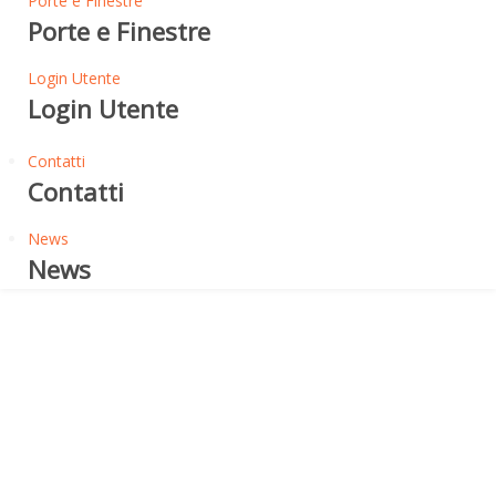
Porte e Finestre
Porte e Finestre
Login Utente
Login Utente
Contatti
Contatti
News
News
Flessibilità a freddo -5°
TROPICAL P - MEMBRANA
BITUME PLASTOMERICO
IMPERMEABILIZZANTE -5°