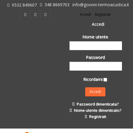
348 8669703
info@govoni-termoacustica.it
0532 849607
L'azienda
Accedi
Registrati
Chi siamo
Dove siamo
Accedi
Le realizzazioni
Nome utente
Fasi della Ricostruzione Post Terremoto
dell'Azienda
Impermeabilizzanti per l'edilizia
Password
Isolanti Termici, cartongesso e sistemi a secco
Posa Isolanti Termici
Decori in EPS
Ricordami
Isolanti Acustici
Porte e Finestre
Formazione
Password dimenticata?
Corsi e Convegni
Nome utente dimenticato?
L. 124/2017
Registrati
Il Catalogo
Impermeabilizzanti per l'edilizia