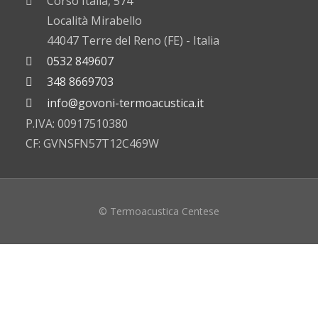
Corso Italia, 574
Località Mirabello
44047 Terre del Reno (FE) - Italia
0532 849607
348 8669703
info@govoni-termoacustica.it
P.IVA: 00917510380
CF: GVNSFN57T12C469W
© Termoacustica Centese