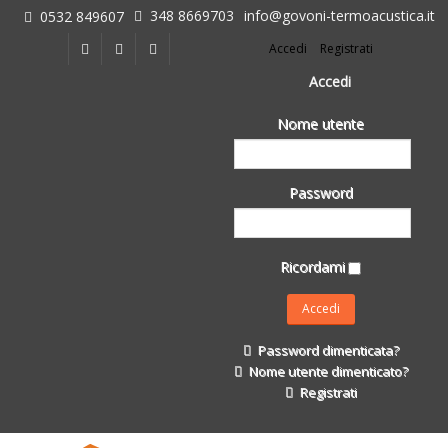
348 8669703
info@govoni-termoacustica.it
0532 849607
L'azienda
Accedi
Registrati
Chi siamo
Dove siamo
Accedi
Le realizzazioni
Nome utente
Fasi della Ricostruzione Post Terremoto
dell'Azienda
Impermeabilizzanti per l'edilizia
Password
Isolanti Termici, cartongesso e sistemi a secco
Posa Isolanti Termici
Decori in EPS
Ricordami
Isolanti Acustici
Porte e Finestre
Formazione
Password dimenticata?
Corsi e Convegni
Nome utente dimenticato?
L. 124/2017
Registrati
Il Catalogo
Impermeabilizzanti per l'edilizia