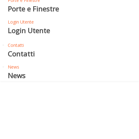
Porte e Finestre
Porte e Finestre
Login Utente
Login Utente
Contatti
Contatti
News
News
Flessibilità a freddo -45°
LOGICBASE V-SL
DESTINAZIONE D'USO DEL