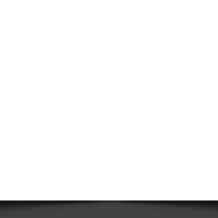
e Sintetiche
Membrane Traspiranti - Freno al Vapore - Barriera al
Vapore
Membrane Fibrobituminose
Colle Mastici e Adesivi
Sistemi di drenaggio, chiusini e grigliati
Casseri a Perdere
Isolanti Termici, Cartongesso e Sistemi a
secco
Isolanti Acustici
Porte e Finestre