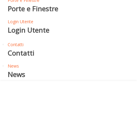
Porte e Finestre
Porte e Finestre
Login Utente
Login Utente
Contatti
Contatti
News
News
Syntesis Luce Estensione
ECLISSE SYNTESIS LUCE
ESTENSIONE -
CONTROTELAIO VERSIONE