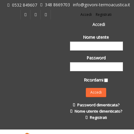
348 8669703
info@govoni-termoacustica.it
0532 849607
L'azienda
Accedi
Registrati
Chi siamo
Dove siamo
Accedi
Le realizzazioni
Nome utente
Fasi della Ricostruzione Post Terremoto
dell'Azienda
Impermeabilizzanti per l'edilizia
Password
Isolanti Termici, cartongesso e sistemi a secco
Posa Isolanti Termici
Decori in EPS
Ricordami
Isolanti Acustici
Porte e Finestre
Formazione
Password dimenticata?
Corsi e Convegni
Nome utente dimenticato?
L. 124/2017
Registrati
Il Catalogo
Impermeabilizzanti per l'edilizia