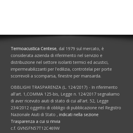
Finestre per Mansarde e Lucernari
Lucernari Industriali a Cupola
Scale Retrattili
Termoacustica Centese
, dal 1979 sul mercato, è
considerata azienda di riferimento nel servizio e
distribuzione nel settore isolanti termici ed acustici,
impermeabilizzanti per l'edilizia, controtelai per porte
scorrevoli a scomparsa, finestre per mansarda.
OBBLIGHI TRASPARENZA (L. 124/2017) - In riferimento
all'art. 1,COMMA 125-bis, Legge n. 124/2017 segnaliamo
di aver ricevuto aiuti di stato di cui all'art. 52, Legge
234/2012 oggetto di obbligo di pubblicazione nel Registro
Nazionale Aiuti di Stato ,
indicati nella sezione
Trasparenza a cui si rinvia
c.f. GVNSFN57T12C469W