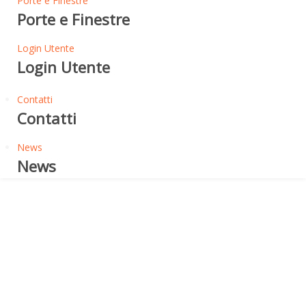
Porte e Finestre
Porte e Finestre
Login Utente
Login Utente
Contatti
Contatti
News
News
Syntesis EI30 Tagliafuoco
ECLISSE SYNTESIS
SCORREVOLE EI30 -
PANNELLO PORTA