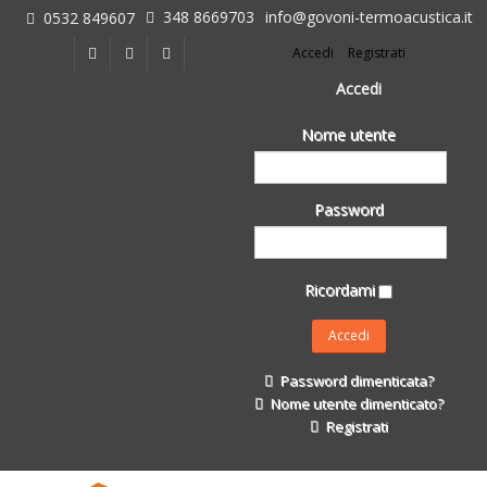
348 8669703
info@govoni-termoacustica.it
0532 849607
L'azienda
Accedi
Registrati
Chi siamo
Dove siamo
Accedi
Le realizzazioni
Nome utente
Fasi della Ricostruzione Post Terremoto
dell'Azienda
Impermeabilizzanti per l'edilizia
Password
Isolanti Termici, cartongesso e sistemi a secco
Posa Isolanti Termici
Decori in EPS
Ricordami
Isolanti Acustici
Porte e Finestre
Formazione
Password dimenticata?
Corsi e Convegni
Nome utente dimenticato?
L. 124/2017
Registrati
Il Catalogo
Impermeabilizzanti per l'edilizia