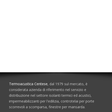
Varianti di Prodotto
Accessori per Controtelaio da Interno
Controtelai per Esterni Eclisse
Porte Antincendio
Porte in Metallo
Cassematte in legno per porte
Finestre per Mansarde e Lucernari
Lucernari Industriali a Cupola
Scale Retrattili
Termoacustica Centese
, dal 1979 sul mercato, è
considerata azienda di riferimento nel servizio e
distribuzione nel settore isolanti termici ed acustici,
impermeabilizzanti per l'edilizia, controtelai per porte
scorrevoli a scomparsa, finestre per mansarda.