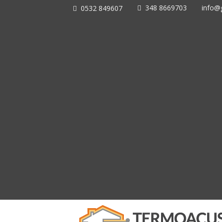
348 8669703
info@g
0532 849607