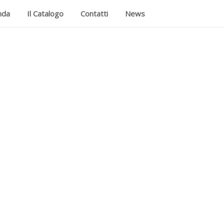
nda
Il Catalogo
Contatti
News